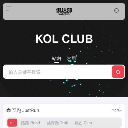
KOL CLUB
站内
常用
至跑 JustRun
more+
all
路跑 Road
越野跑 Trail
跑团 Club