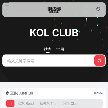
KOL CLUB
站内
常用
至跑 JustRun
more+
all
路跑 Road
越野跑 Trail
跑团 Club