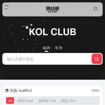
KOL CLUB
站内
常用
至跑 JustRun
more+
all
路跑 Road
越野跑 Trail
跑团 Club