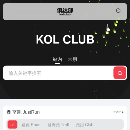
KOL CLUB
站内
常用
至跑 JustRun
more+
all
路跑 Road
越野跑 Trail
跑团 Club