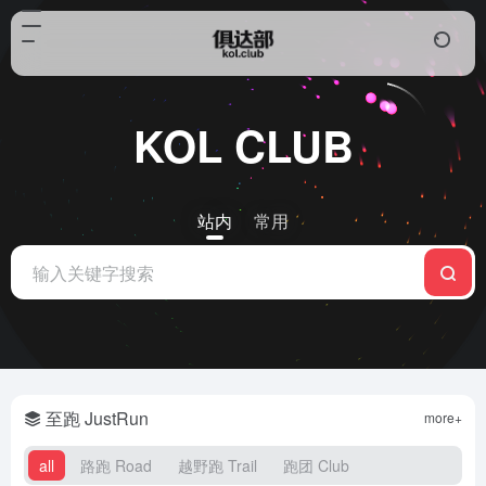
KOL CLUB
站内
常用
至跑 JustRun
more+
all
路跑 Road
越野跑 Trail
跑团 Club