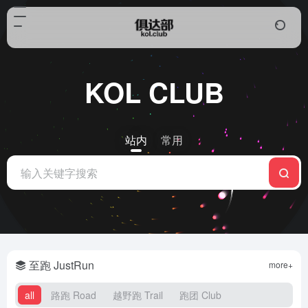
KOL CLUB
站内
常用
至跑 JustRun
more+
all
路跑 Road
越野跑 Trail
跑团 Club