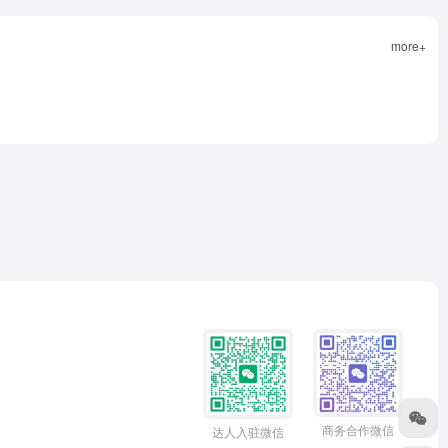
more+
商务合作微信
达人入驻微信